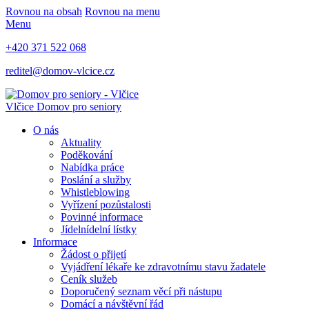
Rovnou na obsah
Rovnou na menu
Menu
+420 371 522 068
reditel@domov-vlcice.cz
Vlčice
Domov pro seniory
O nás
Aktuality
Poděkování
Nabídka práce
Poslání a služby
Whistleblowing
Vyřízení pozůstalosti
Povinné informace
Jídelnídelní lístky
Informace
Žádost o přijetí
Vyjádření lékaře ke zdravotnímu stavu žadatele
Ceník služeb
Doporučený seznam věcí při nástupu
Domácí a návštěvní řád