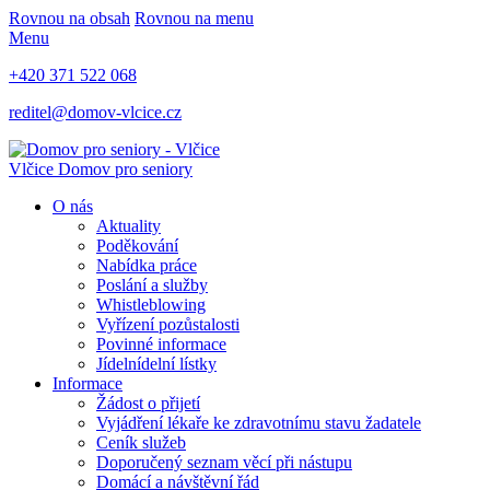
Rovnou na obsah
Rovnou na menu
Menu
+420 371 522 068
reditel@domov-vlcice.cz
Vlčice
Domov pro seniory
O nás
Aktuality
Poděkování
Nabídka práce
Poslání a služby
Whistleblowing
Vyřízení pozůstalosti
Povinné informace
Jídelnídelní lístky
Informace
Žádost o přijetí
Vyjádření lékaře ke zdravotnímu stavu žadatele
Ceník služeb
Doporučený seznam věcí při nástupu
Domácí a návštěvní řád