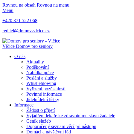
Rovnou na obsah
Rovnou na menu
Menu
+420 371 522 068
reditel@domov-vlcice.cz
Vlčice
Domov pro seniory
O nás
Aktuality
Poděkování
Nabídka práce
Poslání a služby
Whistleblowing
Vyřízení pozůstalosti
Povinné informace
Jídelnídelní lístky
Informace
Žádost o přijetí
Vyjádření lékaře ke zdravotnímu stavu žadatele
Ceník služeb
Doporučený seznam věcí při nástupu
Domácí a návštěvní řád