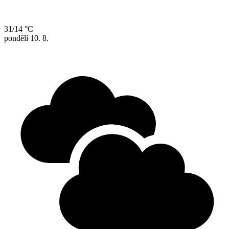
31/14 °C
pondělí
10. 8.