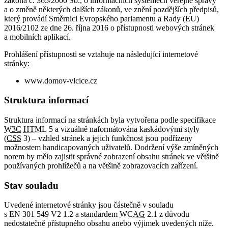
zákona č. 365/2000 Sb., o informačních systémech veřejné správy
a o změně některých dalších zákonů, ve znění pozdějších předpisů,
který provádí Směrnici Evropského parlamentu a Rady (EU)
2016/2102 ze dne 26. října 2016 o přístupnosti webových stránek
a mobilních aplikací.
Prohlášení přístupnosti se vztahuje na následující internetové
stránky:
www.domov-vlcice.cz
Struktura informací
Struktura informací na stránkách byla vytvořena podle specifikace
W3C
HTML
5 a vizuálně naformátována kaskádovými styly
(
CSS
3) – vzhled stránek a jejich funkčnost jsou podřízeny
možnostem handicapovaných uživatelů. Dodržení výše zmíněných
norem by mělo zajistit správné zobrazení obsahu stránek ve většině
používaných prohlížečů a na většině zobrazovacích zařízení.
Stav souladu
Uvedené internetové stránky jsou částečně v souladu
s EN 301 549 V2 1.2 a standardem
WCAG
2.1 z důvodu
nedostatečně přístupného obsahu anebo výjimek uvedených níže.