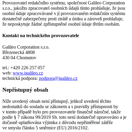
Provozovatel redakčního systému, společnost Galileo Corporation
s.r.o., jakožto zpracovatel osobních údajů tímto prohlašuje, že jsou
osobní údaje zpracovávané v jí provozovaném redakčním systému
dostatečně zabezpečeny proti ztrátě a úniku a zároveň prohlašuje,
že neposkytuje žádné zpřístupněné osobní údaje třetím osobám.
Kontakt na technického provozovatele
Galileo Corporation s.r.o.
Březenecká 4808
430 04 Chomutov
tel.: +420 226 257 057
web:
www.igalileo.cz
technická podpora:
podpora@igalileo.cz
Nepřístupný obsah
Níže uvedený obsah není přístupný, jelikož uvedení těchto
nedostatků do souladu se zákonem a s pravidly přístupnosti by
v tomto případě bylo pro provozovatele finančně náročné, takže
podle § 7 zákona 99/2019 Sb. toto není dodatečně upravováno a je
dočasně uplatňována výjimka z důvodu nepřiměřené zátěže
ve smyslu článku 5 směrnice (EU) 2016/2102.