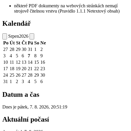
některé PDF dokumenty na webových stránkách nemají
strojově čitelnou vrstvu (Pravidlo 1.1.1 Netextový obsah)
Kalendář
Srpen
2026
Po
Út
St
Čt
Pá
So
Ne
27
28
29
30
31
1
2
3
4
5
6
7
8
9
10
11
12
13
14
15
16
17
18
19
20
21
22
23
24
25
26
27
28
29
30
31
1
2
3
4
5
6
Datum a čas
Dnes je
pátek
,
7. 8. 2026
,
20:51:19
Aktuální počasí