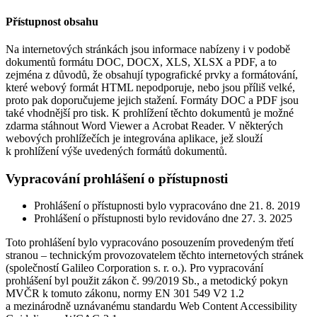
Přístupnost obsahu
Na internetových stránkách jsou informace nabízeny i v podobě
dokumentů formátu DOC, DOCX, XLS, XLSX a PDF, a to
zejména z důvodů, že obsahují typografické prvky a formátování,
které webový formát HTML nepodporuje, nebo jsou příliš velké,
proto pak doporučujeme jejich stažení. Formáty DOC a PDF jsou
také vhodnější pro tisk. K prohlížení těchto dokumentů je možné
zdarma stáhnout Word Viewer a Acrobat Reader. V některých
webových prohlížečích je integrována aplikace, jež slouží
k prohlížení výše uvedených formátů dokumentů.
Vypracování prohlášení o přístupnosti
Prohlášení o přístupnosti bylo vypracováno dne 21. 8. 2019
Prohlášení o přístupnosti bylo revidováno dne 27. 3. 2025
Toto prohlášení bylo vypracováno posouzením provedeným třetí
stranou – technickým provozovatelem těchto internetových stránek
(společností Galileo Corporation s. r. o.). Pro vypracování
prohlášení byl použit zákon č. 99/2019 Sb., a metodický pokyn
MVČR k tomuto zákonu, normy EN 301 549 V2 1.2
a mezinárodně uznávanému standardu Web Content Accessibility