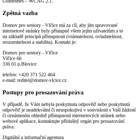
Guidelines – WCAG 2.1.
Zpětná vazba
Domov pro seniory - Vlčice má za cíl, aby jím spravované
internetové stránky byly přístupné všem jejím uživatelům a to
na základě principů přístupnosti (vnímatelnost, ovladatelnost,
srozumitelnost a stabilita). Kontakt je:
Domov pro seniory - Vlčice
Vlčice 66
336 01 p.Blovice
telefon: +420 371 522 464
e-mail: reditel@domov-vlcice.cz
Postupy pro prosazování práva
V případě, že Vám nebyla poskytnuta odpověď nebo poskytnutá
odpověď je neadekvátní či neuspokojivá v souvislosti s Vaší žádostí
či oznámením ohledně přístupnosti internetových stránek nebo
webové aplikace, kontaktujte příslušný orgán pro prosazování
práva:
Digitální a informační agentura